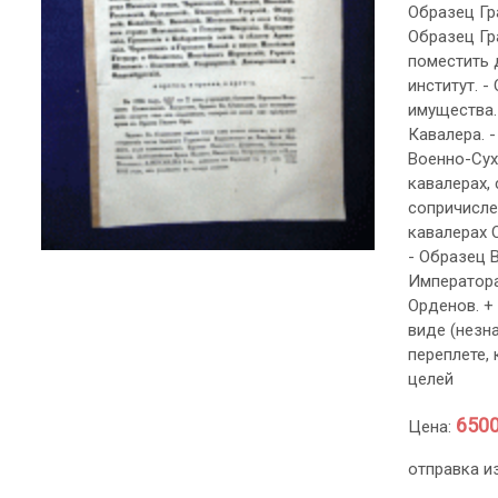
Образец Гра
Образец Гра
поместить 
институт. 
имущества.
Кавалера. 
Военно-Сух
кавалерах,
сопричисле
кавалерах 
- Образец 
Императора
Орденов. +
виде (незн
переплете,
целей
6500
Цена:
отправка и