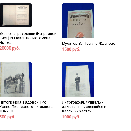
Указ о награждении (Наградной
лист) Иннокентия Истомина
Импе...
Мусатов В., Песня о Жданове.
20000 руб.
1500 руб.
Литография. Рядовой 1-го
Литография. Флигель -
Конно-Пионерного дивизиона,
адъютант, числящийся в
1846-18...
Казачьих частях...
500 руб.
1000 руб.