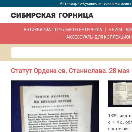
Антикварно-букинистический магазин г.
АНТИКВАРИАТ. ПРЕДМЕТЫ ИНТЕРЬЕРА
КНИГИ. ГА
АКСЕССУАРЫ ДЛЯ КОЛЛЕКЦИОН
Статут Ордена св. Станислава. 28 мая 
1839, изд-в
с. + 4 с., 
состояние: 