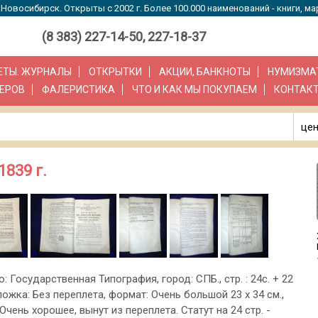
Новосибирск. Открыты с 2002 г. Более 100.000 наименований - книги, ма
(8 383) 227-14-50, 227-18-37
ЗЕТЫ. ЖУРНАЛЫ
ОТКРЫТКИ
АКЦИИ, БАНКНОТЫ
НУМИЗМА
ЕРОВ
ФАЛЕРИСТИКА
ЧТО И КАК МЫ ПОКУПАЕМ
КОНТАК
цен
1839 г.
о: Государственная Типография, город: СПБ., стр. : 24с. + 22
обложка: Без переплета, формат: Очень большой 23 х 34 см.,
Очень хорошее, вынут из переплета. Статут на 24 стр. -