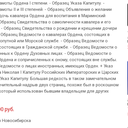
моты Ордена I степени. - Образец Указа Капитулу. -
моты II и III степеней. - Образец Объявления о желании
дочь кавалера Ордена для воспитания в Мариинский
- Образец Свидетельства о самоличности кавалера и его
 - Образец Свидетельства о рождении и крещении дочери
- Образец Ведомости о кавалерах Ордена, состоящих в
опутной или Морской службе. - Образец Ведомости о
 состоящих в Гражданской службе. - Образец Ведомости о
нных к Ордену Духовных лицах. - Образец Ведомости о
Ордена и сопричисленных к оному, состоящих вне службы.
Ведомости о лицах иностранных, имеющих Орден. + Указ
 Николая I Капитулу Российских Императорских и Царских
 Указ Капитулу. Большая редкость в таком замечательном
ачительный надрыв двух страниц, похоже был в роскошном
 который использован бывшим владельцем для других
0 руб.
з Новосибирска