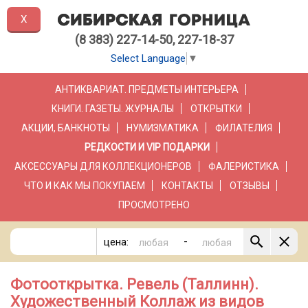
X
(8 383) 227-14-50, 227-18-37
Select Language
▼
АНТИКВАРИАТ. ПРЕДМЕТЫ ИНТЕРЬЕРА
КНИГИ. ГАЗЕТЫ. ЖУРНАЛЫ
ОТКРЫТКИ
АКЦИИ, БАНКНОТЫ
НУМИЗМАТИКА
ФИЛАТЕЛИЯ
РЕДКОСТИ И VIP ПОДАРКИ
АКСЕССУАРЫ ДЛЯ КОЛЛЕКЦИОНЕРОВ
ФАЛЕРИСТИКА
ЧТО И КАК МЫ ПОКУПАЕМ
КОНТАКТЫ
ОТЗЫВЫ
ПРОСМОТРЕНО
-
цена:
Фотооткрытка. Ревель (Таллинн).
Художественный Коллаж из видов