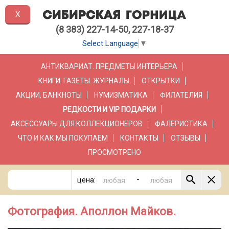
X
(8 383) 227-14-50, 227-18-37
Select Language
▼
АНТИКВАРИАТ. ПРЕДМЕТЫ ИНТЕРЬЕРА
КНИГИ. ГАЗЕТЫ. ЖУРНАЛЫ
ОТКРЫТКИ
АКЦИИ, БАНКНОТЫ
НУМИЗМАТИКА
ФИЛАТЕЛИЯ
РЕДКОСТИ И VIP ПОДАРКИ
АКСЕССУАРЫ ДЛЯ КОЛЛЕКЦИОНЕРОВ
ФАЛЕРИСТИКА
ЧТО И КАК МЫ ПОКУПАЕМ
КОНТАКТЫ
ОТЗЫВЫ
ПРОСМОТРЕНО
-
цена:
Фотография. Аполлон Майков.