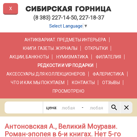
X
(8 383) 227-14-50, 227-18-37
Select Language
▼
АНТИКВАРИАТ. ПРЕДМЕТЫ ИНТЕРЬЕРА
КНИГИ. ГАЗЕТЫ. ЖУРНАЛЫ
ОТКРЫТКИ
АКЦИИ, БАНКНОТЫ
НУМИЗМАТИКА
ФИЛАТЕЛИЯ
РЕДКОСТИ И VIP ПОДАРКИ
АКСЕССУАРЫ ДЛЯ КОЛЛЕКЦИОНЕРОВ
ФАЛЕРИСТИКА
ЧТО И КАК МЫ ПОКУПАЕМ
КОНТАКТЫ
ОТЗЫВЫ
ПРОСМОТРЕНО
-
цена:
Антоновская А., Великий Моурави.
Роман-эпопея в 6-и книгах. Нет 5-го