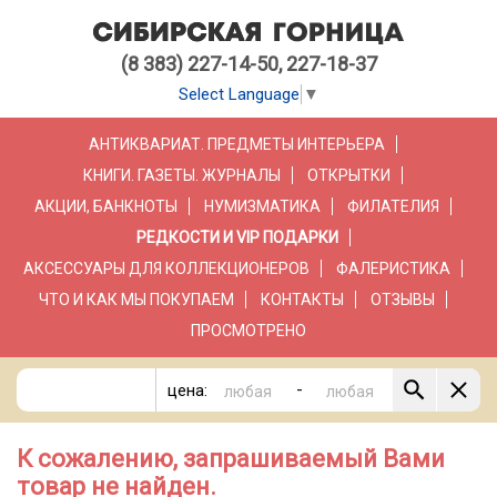
(8 383) 227-14-50, 227-18-37
Select Language
▼
АНТИКВАРИАТ. ПРЕДМЕТЫ ИНТЕРЬЕРА
КНИГИ. ГАЗЕТЫ. ЖУРНАЛЫ
ОТКРЫТКИ
АКЦИИ, БАНКНОТЫ
НУМИЗМАТИКА
ФИЛАТЕЛИЯ
РЕДКОСТИ И VIP ПОДАРКИ
АКСЕССУАРЫ ДЛЯ КОЛЛЕКЦИОНЕРОВ
ФАЛЕРИСТИКА
ЧТО И КАК МЫ ПОКУПАЕМ
КОНТАКТЫ
ОТЗЫВЫ
ПРОСМОТРЕНО
-
цена:
К сожалению, запрашиваемый Вами
товар не найден.