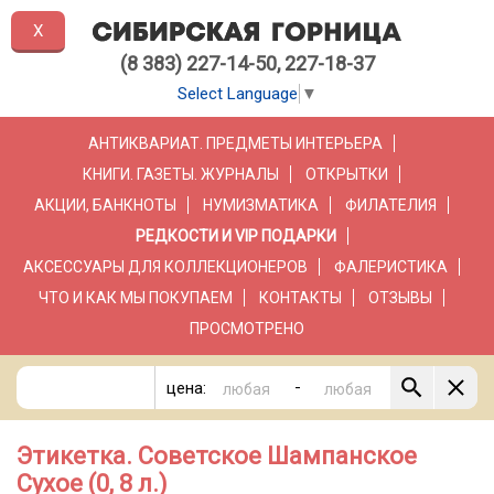
X
(8 383) 227-14-50, 227-18-37
Select Language
▼
АНТИКВАРИАТ. ПРЕДМЕТЫ ИНТЕРЬЕРА
КНИГИ. ГАЗЕТЫ. ЖУРНАЛЫ
ОТКРЫТКИ
АКЦИИ, БАНКНОТЫ
НУМИЗМАТИКА
ФИЛАТЕЛИЯ
РЕДКОСТИ И VIP ПОДАРКИ
АКСЕССУАРЫ ДЛЯ КОЛЛЕКЦИОНЕРОВ
ФАЛЕРИСТИКА
ЧТО И КАК МЫ ПОКУПАЕМ
КОНТАКТЫ
ОТЗЫВЫ
ПРОСМОТРЕНО
-
цена:
Этикетка. Советское Шампанское
Сухое (0, 8 л.)