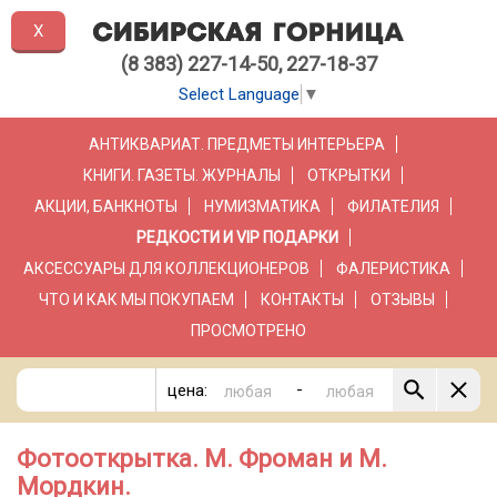
X
(8 383) 227-14-50, 227-18-37
Select Language
▼
АНТИКВАРИАТ. ПРЕДМЕТЫ ИНТЕРЬЕРА
КНИГИ. ГАЗЕТЫ. ЖУРНАЛЫ
ОТКРЫТКИ
АКЦИИ, БАНКНОТЫ
НУМИЗМАТИКА
ФИЛАТЕЛИЯ
РЕДКОСТИ И VIP ПОДАРКИ
АКСЕССУАРЫ ДЛЯ КОЛЛЕКЦИОНЕРОВ
ФАЛЕРИСТИКА
ЧТО И КАК МЫ ПОКУПАЕМ
КОНТАКТЫ
ОТЗЫВЫ
ПРОСМОТРЕНО
-
цена:
Фотооткрытка. М. Фроман и М.
Мордкин.