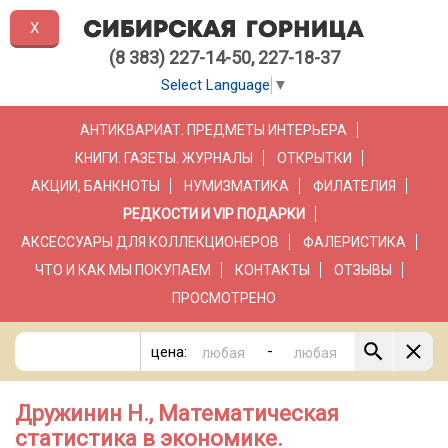
X
(8 383) 227-14-50, 227-18-37
Select Language
▼
АНТИКВАРИАТ. ПРЕДМЕТЫ ИНТЕРЬЕРА
КНИГИ. ГАЗЕТЫ. ЖУРНАЛЫ
ОТКРЫТКИ
АКЦИИ, БАНКНОТЫ
НУМИЗМАТИКА
ФИЛАТЕЛИЯ
РЕДКОСТИ И VIP ПОДАРКИ
АКСЕССУАРЫ ДЛЯ КОЛЛЕКЦИОНЕРОВ
ФАЛЕРИСТИКА
ЧТО И КАК МЫ ПОКУПАЕМ
КОНТАКТЫ
ОТЗЫВЫ
ПРОСМОТРЕНО
-
цена:
Дружинин Н., Математическая
статистика в экономике.