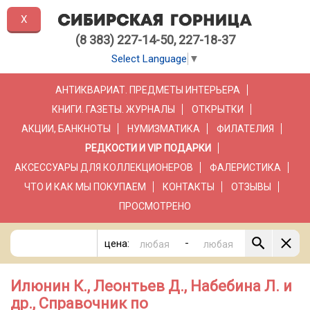
X
(8 383) 227-14-50, 227-18-37
Select Language
▼
АНТИКВАРИАТ. ПРЕДМЕТЫ ИНТЕРЬЕРА
КНИГИ. ГАЗЕТЫ. ЖУРНАЛЫ
ОТКРЫТКИ
АКЦИИ, БАНКНОТЫ
НУМИЗМАТИКА
ФИЛАТЕЛИЯ
РЕДКОСТИ И VIP ПОДАРКИ
АКСЕССУАРЫ ДЛЯ КОЛЛЕКЦИОНЕРОВ
ФАЛЕРИСТИКА
ЧТО И КАК МЫ ПОКУПАЕМ
КОНТАКТЫ
ОТЗЫВЫ
ПРОСМОТРЕНО
-
цена:
Илюнин К., Леонтьев Д., Набебина Л. и
др., Справочник по