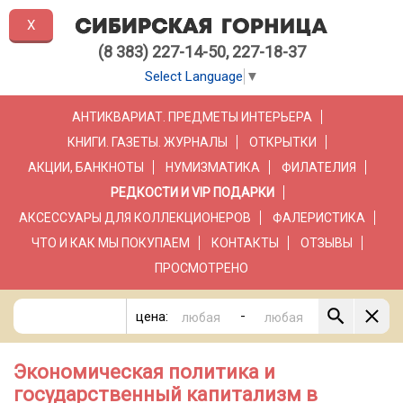
X
(8 383) 227-14-50, 227-18-37
Select Language
▼
АНТИКВАРИАТ. ПРЕДМЕТЫ ИНТЕРЬЕРА
КНИГИ. ГАЗЕТЫ. ЖУРНАЛЫ
ОТКРЫТКИ
АКЦИИ, БАНКНОТЫ
НУМИЗМАТИКА
ФИЛАТЕЛИЯ
РЕДКОСТИ И VIP ПОДАРКИ
АКСЕССУАРЫ ДЛЯ КОЛЛЕКЦИОНЕРОВ
ФАЛЕРИСТИКА
ЧТО И КАК МЫ ПОКУПАЕМ
КОНТАКТЫ
ОТЗЫВЫ
ПРОСМОТРЕНО
-
цена:
Экономическая политика и
государственный капитализм в