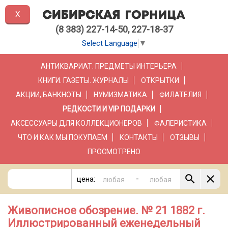
X
(8 383) 227-14-50, 227-18-37
Select Language
▼
АНТИКВАРИАТ. ПРЕДМЕТЫ ИНТЕРЬЕРА
КНИГИ. ГАЗЕТЫ. ЖУРНАЛЫ
ОТКРЫТКИ
АКЦИИ, БАНКНОТЫ
НУМИЗМАТИКА
ФИЛАТЕЛИЯ
РЕДКОСТИ И VIP ПОДАРКИ
АКСЕССУАРЫ ДЛЯ КОЛЛЕКЦИОНЕРОВ
ФАЛЕРИСТИКА
ЧТО И КАК МЫ ПОКУПАЕМ
КОНТАКТЫ
ОТЗЫВЫ
ПРОСМОТРЕНО
-
цена:
Живописное обозрение. № 21 1882 г.
Иллюстрированный еженедельный