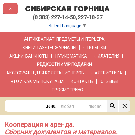
X
(8 383) 227-14-50, 227-18-37
Select Language
▼
АНТИКВАРИАТ. ПРЕДМЕТЫ ИНТЕРЬЕРА
КНИГИ. ГАЗЕТЫ. ЖУРНАЛЫ
ОТКРЫТКИ
АКЦИИ, БАНКНОТЫ
НУМИЗМАТИКА
ФИЛАТЕЛИЯ
РЕДКОСТИ И VIP ПОДАРКИ
АКСЕССУАРЫ ДЛЯ КОЛЛЕКЦИОНЕРОВ
ФАЛЕРИСТИКА
ЧТО И КАК МЫ ПОКУПАЕМ
КОНТАКТЫ
ОТЗЫВЫ
ПРОСМОТРЕНО
-
цена:
Кооперация и аренда.
Сборник документов и материалов.