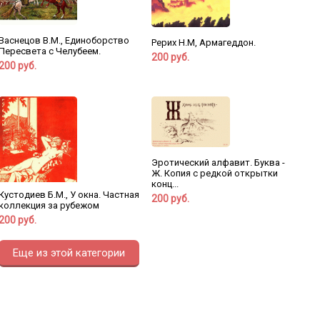
Васнецов В.М., Единоборство
Рерих Н.М, Армагеддон.
Пересвета с Челубеем.
200 руб.
200 руб.
Эротический алфавит. Буква -
Ж. Копия с редкой открытки
конц...
Кустодиев Б.М., У окна. Частная
200 руб.
коллекция за рубежом
200 руб.
Еще из этой категории