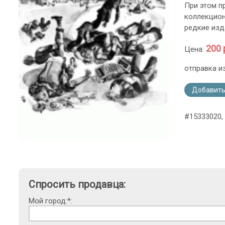
При этом п
коллекцион
редкие изда
200 
Цена:
отправка и
Добавить
#15333020, 
Спросить продавца:
Мой город:*: