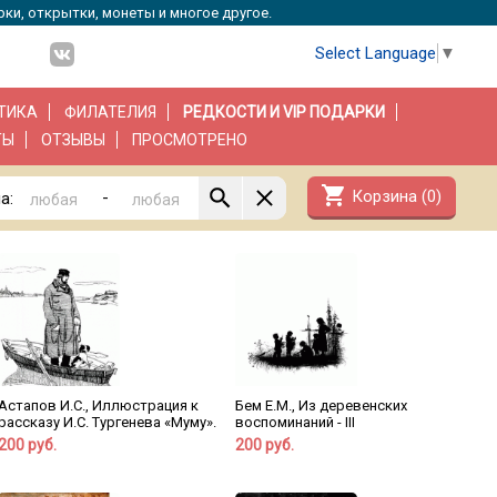
рки, открытки, монеты и многое другое.
Select Language
▼
ТИКА
ФИЛАТЕЛИЯ
РЕДКОСТИ И VIP ПОДАРКИ
ТЫ
ОТЗЫВЫ
ПРОСМОТРЕНО
shopping_cart
Корзина (
0
)
-
а:
Астапов И.С., Иллюстрация к
Бем Е.М., Из деревенских
рассказу И.С. Тургенева «Муму».
воспоминаний - III
200 руб.
200 руб.