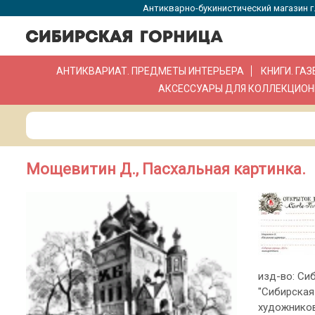
Антикварно-букинистический магазин г.
АНТИКВАРИАТ. ПРЕДМЕТЫ ИНТЕРЬЕРА
КНИГИ. ГА
АКСЕССУАРЫ ДЛЯ КОЛЛЕКЦИОН
Мощевитин Д., Пасхальная картинка.
изд-во: Си
"Сибирская
художников