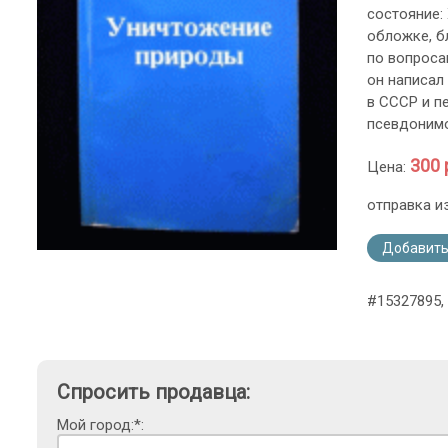
состояние:
обложке, б
по вопроса
он написал
в СССР и п
псевдонимо
300 
Цена:
отправка и
Добавить
#15327895, 
Спросить продавца:
Мой город:*: