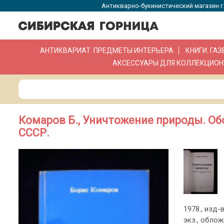
Антикварно-букинистический магазин г.
АНТИКВАРИАТ. ПРЕДМЕТЫ ИНТЕРЬЕРА
КНИГИ. ГА
АКСЕССУАРЫ ДЛЯ КОЛЛЕКЦИОН
Комаров Б., Уничтожение природы. Об
СССР.
1978., изд-в
экз., обло