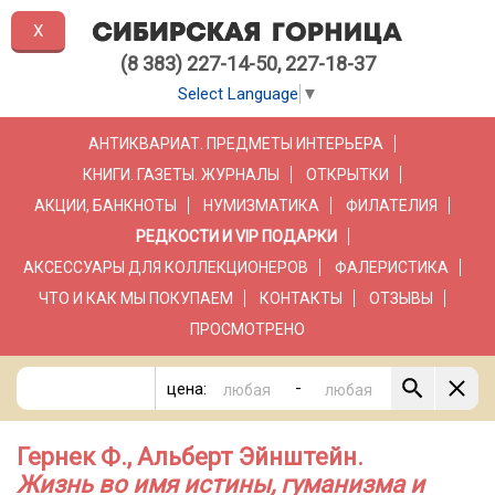
X
(8 383) 227-14-50, 227-18-37
Select Language
▼
АНТИКВАРИАТ. ПРЕДМЕТЫ ИНТЕРЬЕРА
КНИГИ. ГАЗЕТЫ. ЖУРНАЛЫ
ОТКРЫТКИ
АКЦИИ, БАНКНОТЫ
НУМИЗМАТИКА
ФИЛАТЕЛИЯ
РЕДКОСТИ И VIP ПОДАРКИ
АКСЕССУАРЫ ДЛЯ КОЛЛЕКЦИОНЕРОВ
ФАЛЕРИСТИКА
ЧТО И КАК МЫ ПОКУПАЕМ
КОНТАКТЫ
ОТЗЫВЫ
ПРОСМОТРЕНО
-
цена:
Гернек Ф., Альберт Эйнштейн.
Жизнь во имя истины, гуманизма и