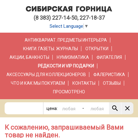
(8 383) 227-14-50, 227-18-37
Select Language
▼
АНТИКВАРИАТ. ПРЕДМЕТЫ ИНТЕРЬЕРА
КНИГИ. ГАЗЕТЫ. ЖУРНАЛЫ
ОТКРЫТКИ
АКЦИИ, БАНКНОТЫ
НУМИЗМАТИКА
ФИЛАТЕЛИЯ
РЕДКОСТИ И VIP ПОДАРКИ
АКСЕССУАРЫ ДЛЯ КОЛЛЕКЦИОНЕРОВ
ФАЛЕРИСТИКА
ЧТО И КАК МЫ ПОКУПАЕМ
КОНТАКТЫ
ОТЗЫВЫ
ПРОСМОТРЕНО
-
цена:
К сожалению, запрашиваемый Вами
товар не найден.