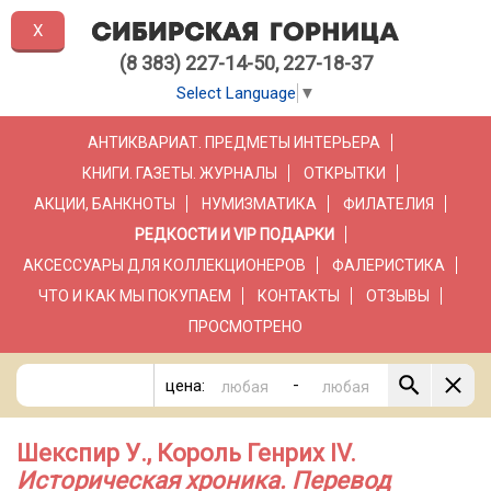
X
(8 383) 227-14-50, 227-18-37
Select Language
▼
АНТИКВАРИАТ. ПРЕДМЕТЫ ИНТЕРЬЕРА
КНИГИ. ГАЗЕТЫ. ЖУРНАЛЫ
ОТКРЫТКИ
АКЦИИ, БАНКНОТЫ
НУМИЗМАТИКА
ФИЛАТЕЛИЯ
РЕДКОСТИ И VIP ПОДАРКИ
АКСЕССУАРЫ ДЛЯ КОЛЛЕКЦИОНЕРОВ
ФАЛЕРИСТИКА
ЧТО И КАК МЫ ПОКУПАЕМ
КОНТАКТЫ
ОТЗЫВЫ
ПРОСМОТРЕНО
-
цена:
Шекспир У., Король Генрих IV.
Историческая хроника. Перевод