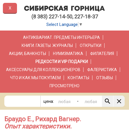
X
(8 383) 227-14-50, 227-18-37
Select Language
▼
АНТИКВАРИАТ. ПРЕДМЕТЫ ИНТЕРЬЕРА
КНИГИ. ГАЗЕТЫ. ЖУРНАЛЫ
ОТКРЫТКИ
АКЦИИ, БАНКНОТЫ
НУМИЗМАТИКА
ФИЛАТЕЛИЯ
РЕДКОСТИ И VIP ПОДАРКИ
АКСЕССУАРЫ ДЛЯ КОЛЛЕКЦИОНЕРОВ
ФАЛЕРИСТИКА
ЧТО И КАК МЫ ПОКУПАЕМ
КОНТАКТЫ
ОТЗЫВЫ
ПРОСМОТРЕНО
-
цена:
Браудо Е., Рихард Вагнер.
Опыт характеристики.