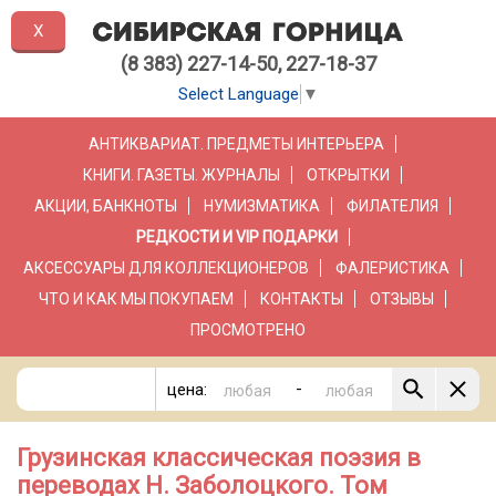
X
(8 383) 227-14-50, 227-18-37
Select Language
▼
АНТИКВАРИАТ. ПРЕДМЕТЫ ИНТЕРЬЕРА
КНИГИ. ГАЗЕТЫ. ЖУРНАЛЫ
ОТКРЫТКИ
АКЦИИ, БАНКНОТЫ
НУМИЗМАТИКА
ФИЛАТЕЛИЯ
РЕДКОСТИ И VIP ПОДАРКИ
АКСЕССУАРЫ ДЛЯ КОЛЛЕКЦИОНЕРОВ
ФАЛЕРИСТИКА
ЧТО И КАК МЫ ПОКУПАЕМ
КОНТАКТЫ
ОТЗЫВЫ
ПРОСМОТРЕНО
-
цена:
Грузинская классическая поэзия в
переводах Н. Заболоцкого. Том