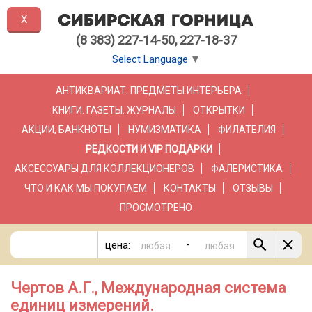
X
(8 383) 227-14-50, 227-18-37
Select Language
▼
АНТИКВАРИАТ. ПРЕДМЕТЫ ИНТЕРЬЕРА
КНИГИ. ГАЗЕТЫ. ЖУРНАЛЫ
ОТКРЫТКИ
АКЦИИ, БАНКНОТЫ
НУМИЗМАТИКА
ФИЛАТЕЛИЯ
РЕДКОСТИ И VIP ПОДАРКИ
АКСЕССУАРЫ ДЛЯ КОЛЛЕКЦИОНЕРОВ
ФАЛЕРИСТИКА
ЧТО И КАК МЫ ПОКУПАЕМ
КОНТАКТЫ
ОТЗЫВЫ
ПРОСМОТРЕНО
-
цена:
Чертов А.Г., Международная система
единиц измерений.