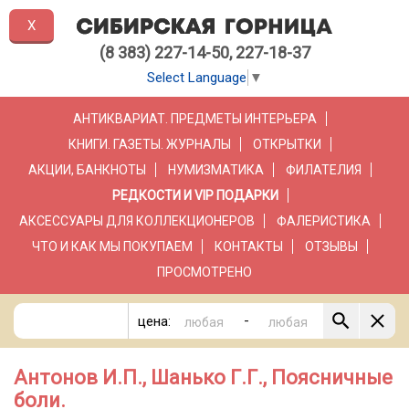
X
(8 383) 227-14-50, 227-18-37
Select Language
▼
АНТИКВАРИАТ. ПРЕДМЕТЫ ИНТЕРЬЕРА
КНИГИ. ГАЗЕТЫ. ЖУРНАЛЫ
ОТКРЫТКИ
АКЦИИ, БАНКНОТЫ
НУМИЗМАТИКА
ФИЛАТЕЛИЯ
РЕДКОСТИ И VIP ПОДАРКИ
АКСЕССУАРЫ ДЛЯ КОЛЛЕКЦИОНЕРОВ
ФАЛЕРИСТИКА
ЧТО И КАК МЫ ПОКУПАЕМ
КОНТАКТЫ
ОТЗЫВЫ
ПРОСМОТРЕНО
-
цена:
Антонов И.П., Шанько Г.Г., Поясничные
боли.