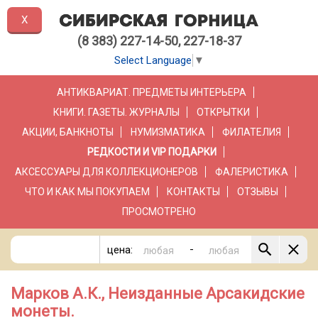
X
(8 383) 227-14-50, 227-18-37
Select Language
▼
АНТИКВАРИАТ. ПРЕДМЕТЫ ИНТЕРЬЕРА
КНИГИ. ГАЗЕТЫ. ЖУРНАЛЫ
ОТКРЫТКИ
АКЦИИ, БАНКНОТЫ
НУМИЗМАТИКА
ФИЛАТЕЛИЯ
РЕДКОСТИ И VIP ПОДАРКИ
АКСЕССУАРЫ ДЛЯ КОЛЛЕКЦИОНЕРОВ
ФАЛЕРИСТИКА
ЧТО И КАК МЫ ПОКУПАЕМ
КОНТАКТЫ
ОТЗЫВЫ
ПРОСМОТРЕНО
-
цена:
Марков А.К., Неизданные Арсакидские
монеты.