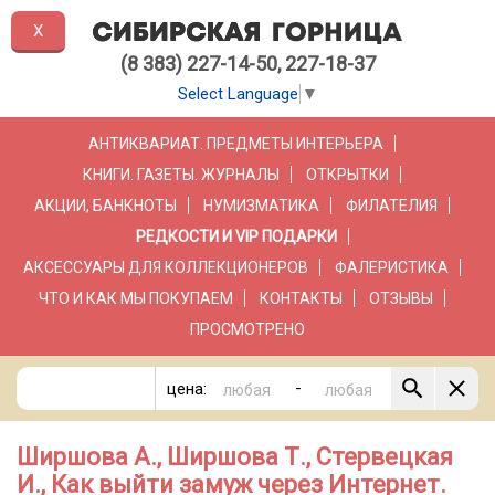
X
(8 383) 227-14-50, 227-18-37
Select Language
▼
АНТИКВАРИАТ. ПРЕДМЕТЫ ИНТЕРЬЕРА
КНИГИ. ГАЗЕТЫ. ЖУРНАЛЫ
ОТКРЫТКИ
АКЦИИ, БАНКНОТЫ
НУМИЗМАТИКА
ФИЛАТЕЛИЯ
РЕДКОСТИ И VIP ПОДАРКИ
АКСЕССУАРЫ ДЛЯ КОЛЛЕКЦИОНЕРОВ
ФАЛЕРИСТИКА
ЧТО И КАК МЫ ПОКУПАЕМ
КОНТАКТЫ
ОТЗЫВЫ
ПРОСМОТРЕНО
-
цена:
Ширшова А., Ширшова Т., Стервецкая
И., Как выйти замуж через Интернет.