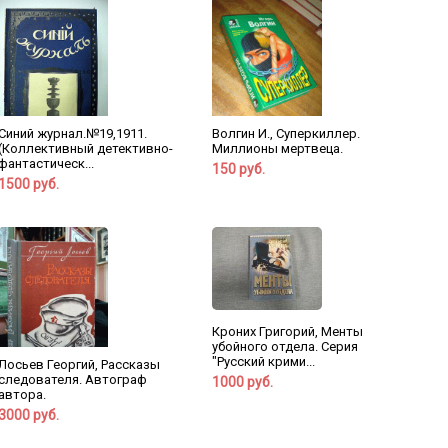
Синий журнал.№19,1911.
Волгин И., Суперкиллер.
(Коллективный детективно-
Миллионы мертвеца.
фантастическ...
150 руб.
1500 руб.
Кроних Григорий, Менты
убойного отдела. Серия
"Русский крими...
Лосьев Георгий, Рассказы
следователя. Автограф
1000 руб.
автора.
3000 руб.