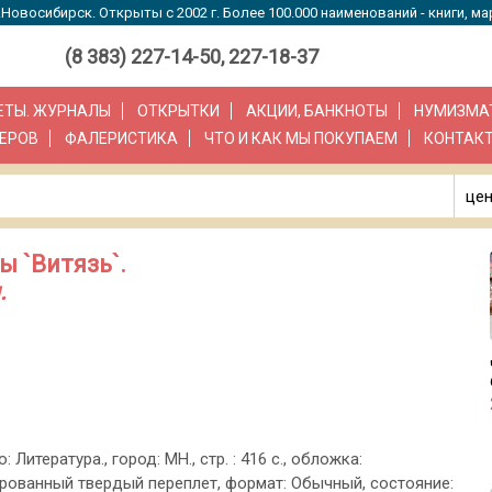
Новосибирск. Открыты с 2002 г. Более 100.000 наименований - книги, ма
(8 383) 227-14-50, 227-18-37
ЗЕТЫ. ЖУРНАЛЫ
ОТКРЫТКИ
АКЦИИ, БАНКНОТЫ
НУМИЗМА
ЕРОВ
ФАЛЕРИСТИКА
ЧТО И КАК МЫ ПОКУПАЕМ
КОНТАК
цен
ы `Витязь`.
.
: Литература., город: МН., стр. : 416 с., обложка:
ованный твердый переплет, формат: Обычный, состояние: