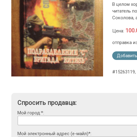
В целом хор
читатель п
Соколова, 
100.
Цена:
отправка и
Добавить
#15263119, 
Спросить продавца:
Мой город:*:
Мой электронный адрес (е-майл)*: