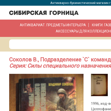
Антикварно-букинистический магазин г.
АНТИКВАРИАТ. ПРЕДМЕТЫ ИНТЕРЬЕРА
КНИГИ. ГА
АКСЕССУАРЫ ДЛЯ КОЛЛЕКЦИОН
Соколов В., Подразделение `С` команд
Серия: Силы специального назначения
1996, изд-во
Целлофанир