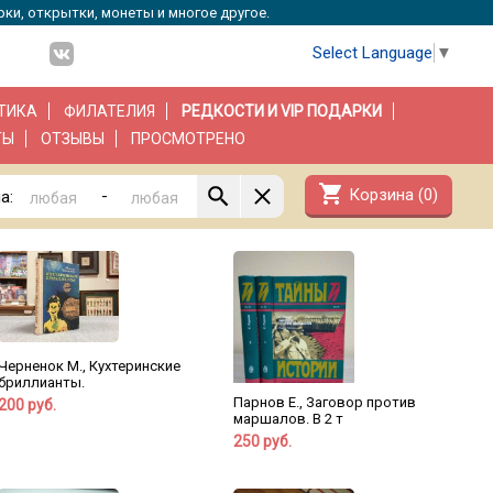
рки, открытки, монеты и многое другое.
Select Language
▼
ТИКА
ФИЛАТЕЛИЯ
РЕДКОСТИ И VIP ПОДАРКИ
ТЫ
ОТЗЫВЫ
ПРОСМОТРЕНО
shopping_cart
Корзина (
0
)
-
а:
Черненок М., Кухтеринские
бриллианты.
Парнов Е., Заговор против
200 руб.
маршалов. В 2 т
250 руб.