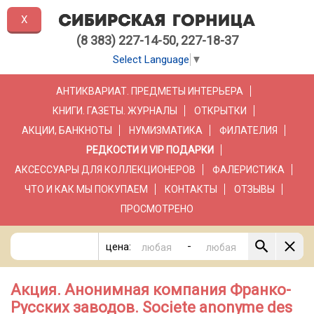
X
(8 383) 227-14-50, 227-18-37
Select Language
▼
АНТИКВАРИАТ. ПРЕДМЕТЫ ИНТЕРЬЕРА
КНИГИ. ГАЗЕТЫ. ЖУРНАЛЫ
ОТКРЫТКИ
АКЦИИ, БАНКНОТЫ
НУМИЗМАТИКА
ФИЛАТЕЛИЯ
РЕДКОСТИ И VIP ПОДАРКИ
АКСЕССУАРЫ ДЛЯ КОЛЛЕКЦИОНЕРОВ
ФАЛЕРИСТИКА
ЧТО И КАК МЫ ПОКУПАЕМ
КОНТАКТЫ
ОТЗЫВЫ
ПРОСМОТРЕНО
-
цена:
Акция. Анонимная компания Франко-
Русских заводов. Societe anonyme des