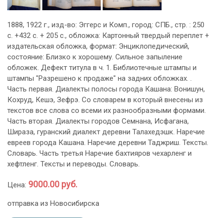
1888, 1922 г., изд-во: Эггерс и Комп., город: СПБ., стр. : 250
с. +432 с. + 205 с., обложка: Картонный твердый переплет +
издательская обложка, формат: Энциклопедический,
состояние: Близко к хорошему. Сильное запыление
обложек. Дефект титула в ч. 1. Библиотечные штампы и
штампы "Разрешено к продаже" на задних обложках. .
Часть первая. Диалекты полосы города Кашана: Вонишун,
Кохруд, Кешэ, Зефрэ. Со словарем в который внесены из
текстов все слова со всеми их разнообразными формами.
Часть вторая. Диалекты городов Семнана, Исфагана,
Шираза, гуранский диалект деревни Талахедэшк. Наречие
евреев города Кашана. Наречие деревни Таджриш. Тексты.
Словарь. Часть третья Наречие бахтияров чехарленг и
хефтленг. Тексты и переводы. Словарь.
9000.00 руб.
Цена:
отправка из Новосибирска