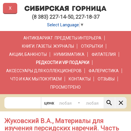
X
(8 383) 227-14-50, 227-18-37
Select Language
▼
АНТИКВАРИАТ. ПРЕДМЕТЫ ИНТЕРЬЕРА
КНИГИ. ГАЗЕТЫ. ЖУРНАЛЫ
ОТКРЫТКИ
АКЦИИ, БАНКНОТЫ
НУМИЗМАТИКА
ФИЛАТЕЛИЯ
РЕДКОСТИ И VIP ПОДАРКИ
АКСЕССУАРЫ ДЛЯ КОЛЛЕКЦИОНЕРОВ
ФАЛЕРИСТИКА
ЧТО И КАК МЫ ПОКУПАЕМ
КОНТАКТЫ
ОТЗЫВЫ
ПРОСМОТРЕНО
-
цена:
Жуковский В.А., Материалы для
изучения персидских наречий. Часть