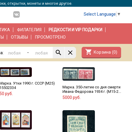
рки, открытки, монеты и многое другое.
Select Language
▼
ТИКА
ФИЛАТЕЛИЯ
РЕДКОСТИ И VIP ПОДАРКИ
ТЫ
ОТЗЫВЫ
ПРОСМОТРЕНО
shopping_cart
Корзина (
0
)
-
а:
Марка. Утки 1990 г. СССР (М25)
Марка. 350-летие со дня смерти
15502334
Ивана Федорова 1934 г. (М15-2...
50 руб.
5000 руб.