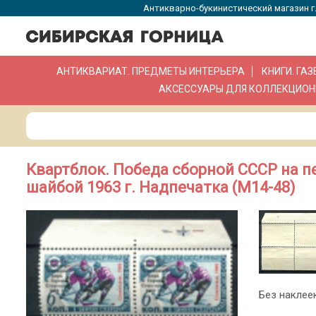
Антикварно-букинистический магазин г.
АНТИКВАРИАТ. ПРЕДМЕТЫ ИНТЕРЬЕРА
КНИГИ. ГА
АКСЕССУАРЫ ДЛЯ КОЛЛЕКЦИОН
Квартблок. Победа сборной СССР на п
шайбой 1963 г. Надпечатка (М14-48)
Без наклеек