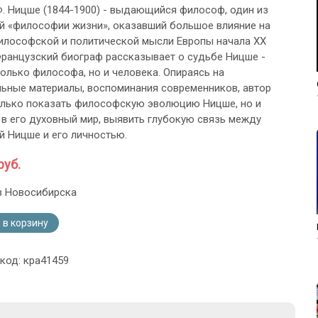
Ф. Ницше (1844-1900) - выдающийся философ, один из
й «философии жизни», оказавший большое влияние на
илософской и политической мысли Европы начала ХХ
Французский биограф рассказывает о судьбе Ницше -
только философа, но и человека. Опираясь на
ьные материалы, воспоминания современников, автор
олько показать философскую эволюцию Ницше, но и
 в его духовный мир, выявить глубокую связь между
 Ницше и его личностью.
руб.
з Новосибирска
 в корзину
 код: кра41459