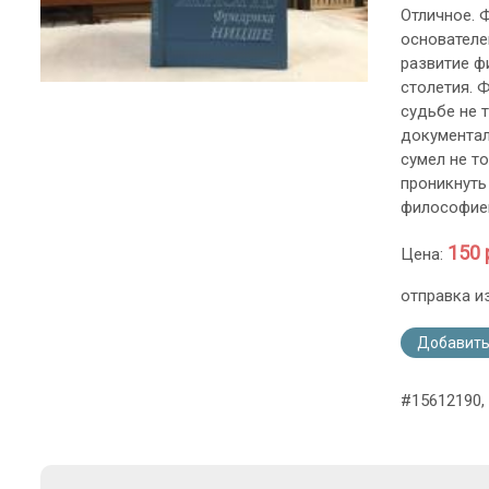
Отличное. 
основателе
развитие ф
столетия. 
судьбе не 
документал
сумел не т
проникнуть
философией
150 
Цена:
отправка и
Добавить
#15612190,