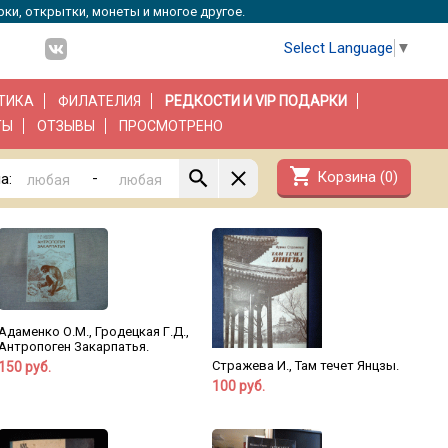
рки, открытки, монеты и многое другое.
Select Language
▼
ТИКА
ФИЛАТЕЛИЯ
РЕДКОСТИ И VIP ПОДАРКИ
ТЫ
ОТЗЫВЫ
ПРОСМОТРЕНО
shopping_cart
Корзина (
0
)
-
а:
Адаменко О.М., Гродецкая Г.Д.,
Антропоген Закарпатья.
Стражева И., Там течет Янцзы.
150 руб.
100 руб.