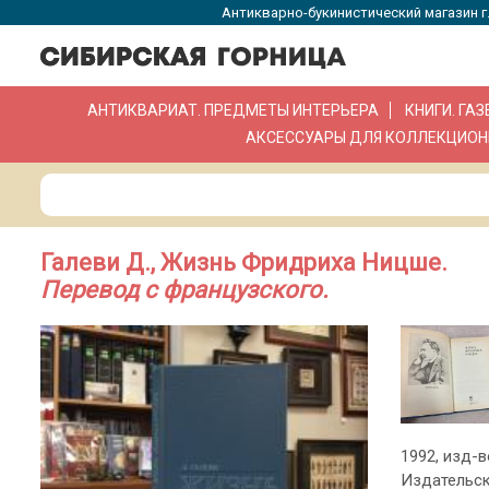
Антикварно-букинистический магазин г.
АНТИКВАРИАТ. ПРЕДМЕТЫ ИНТЕРЬЕРА
КНИГИ. ГА
АКСЕССУАРЫ ДЛЯ КОЛЛЕКЦИОН
Галеви Д., Жизнь Фридриха Ницше.
Перевод с французского.
1992, изд-в
Издательск