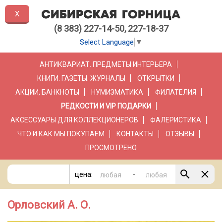
X
(8 383) 227-14-50, 227-18-37
Select Language
▼
АНТИКВАРИАТ. ПРЕДМЕТЫ ИНТЕРЬЕРА
КНИГИ. ГАЗЕТЫ. ЖУРНАЛЫ
ОТКРЫТКИ
АКЦИИ, БАНКНОТЫ
НУМИЗМАТИКА
ФИЛАТЕЛИЯ
РЕДКОСТИ И VIP ПОДАРКИ
АКСЕССУАРЫ ДЛЯ КОЛЛЕКЦИОНЕРОВ
ФАЛЕРИСТИКА
ЧТО И КАК МЫ ПОКУПАЕМ
КОНТАКТЫ
ОТЗЫВЫ
ПРОСМОТРЕНО
-
цена:
Орловский А. О.