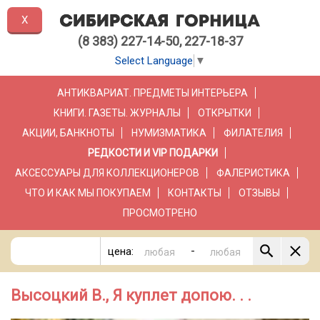
X
(8 383) 227-14-50, 227-18-37
Select Language
▼
АНТИКВАРИАТ. ПРЕДМЕТЫ ИНТЕРЬЕРА
КНИГИ. ГАЗЕТЫ. ЖУРНАЛЫ
ОТКРЫТКИ
АКЦИИ, БАНКНОТЫ
НУМИЗМАТИКА
ФИЛАТЕЛИЯ
РЕДКОСТИ И VIP ПОДАРКИ
АКСЕССУАРЫ ДЛЯ КОЛЛЕКЦИОНЕРОВ
ФАЛЕРИСТИКА
ЧТО И КАК МЫ ПОКУПАЕМ
КОНТАКТЫ
ОТЗЫВЫ
ПРОСМОТРЕНО
-
цена:
Высоцкий В., Я куплет допою. . .