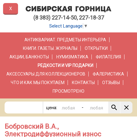
X
(8 383) 227-14-50, 227-18-37
Select Language
▼
АНТИКВАРИАТ. ПРЕДМЕТЫ ИНТЕРЬЕРА
КНИГИ. ГАЗЕТЫ. ЖУРНАЛЫ
ОТКРЫТКИ
АКЦИИ, БАНКНОТЫ
НУМИЗМАТИКА
ФИЛАТЕЛИЯ
РЕДКОСТИ И VIP ПОДАРКИ
АКСЕССУАРЫ ДЛЯ КОЛЛЕКЦИОНЕРОВ
ФАЛЕРИСТИКА
ЧТО И КАК МЫ ПОКУПАЕМ
КОНТАКТЫ
ОТЗЫВЫ
ПРОСМОТРЕНО
-
цена:
Бобровский В.А.,
Электродиффузионный износ