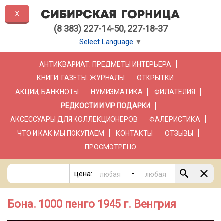
X
(8 383) 227-14-50, 227-18-37
Select Language
▼
АНТИКВАРИАТ. ПРЕДМЕТЫ ИНТЕРЬЕРА
КНИГИ. ГАЗЕТЫ. ЖУРНАЛЫ
ОТКРЫТКИ
АКЦИИ, БАНКНОТЫ
НУМИЗМАТИКА
ФИЛАТЕЛИЯ
РЕДКОСТИ И VIP ПОДАРКИ
АКСЕССУАРЫ ДЛЯ КОЛЛЕКЦИОНЕРОВ
ФАЛЕРИСТИКА
ЧТО И КАК МЫ ПОКУПАЕМ
КОНТАКТЫ
ОТЗЫВЫ
ПРОСМОТРЕНО
-
цена:
Бона. 1000 пенго 1945 г. Венгрия