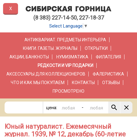
X
(8 383) 227-14-50, 227-18-37
Select Language
▼
АНТИКВАРИАТ. ПРЕДМЕТЫ ИНТЕРЬЕРА
КНИГИ. ГАЗЕТЫ. ЖУРНАЛЫ
ОТКРЫТКИ
АКЦИИ, БАНКНОТЫ
НУМИЗМАТИКА
ФИЛАТЕЛИЯ
РЕДКОСТИ И VIP ПОДАРКИ
АКСЕССУАРЫ ДЛЯ КОЛЛЕКЦИОНЕРОВ
ФАЛЕРИСТИКА
ЧТО И КАК МЫ ПОКУПАЕМ
КОНТАКТЫ
ОТЗЫВЫ
ПРОСМОТРЕНО
-
цена:
Юный натуралист. Ежемесячный
журнал. 1939, № 12, декабрь (60-летие