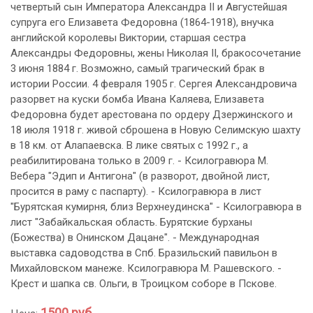
четвертый сын Императора Александра II и Августейшая
супруга его Елизавета Федоровна (1864-1918), внучка
английской королевы Виктории, старшая сестра
Александры Федоровны, жены Николая II, бракосочетание
3 июня 1884 г. Возможно, самый трагический брак в
истории России. 4 февраля 1905 г. Сергея Александровича
разорвет на куски бомба Ивана Каляева, Елизавета
Федоровна будет арестована по ордеру Дзержинского и
18 июля 1918 г. живой сброшена в Новую Селимскую шахту
в 18 км. от Алапаевска. В лике святых с 1992 г., а
реабилитирована только в 2009 г. - Ксилогравюра М.
Вебера "Эдип и Антигона" (в разворот, двойной лист,
просится в раму с паспарту). - Ксилогравюра в лист
"Бурятская кумирня, близ Верхнеудинска" - Ксилогравюра в
лист "Забайкальская область. Бурятские бурханы
(Божества) в Онинском Дацане". - Международная
выставка садоводства в Спб. Бразильский павильон в
Михайловском манеже. Ксилогравюра М. Рашевского. -
Крест и шапка св. Ольги, в Троицком соборе в Пскове.
1500 руб.