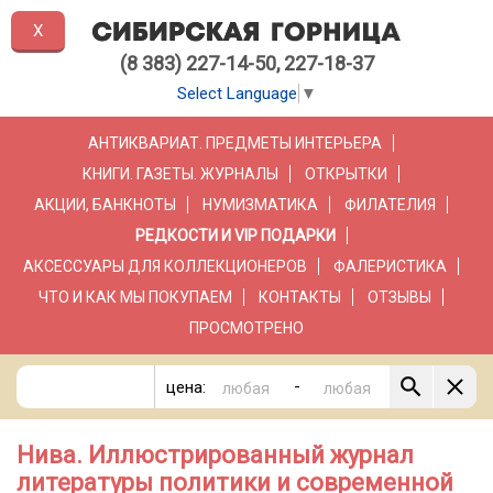
X
(8 383) 227-14-50, 227-18-37
Select Language
▼
АНТИКВАРИАТ. ПРЕДМЕТЫ ИНТЕРЬЕРА
КНИГИ. ГАЗЕТЫ. ЖУРНАЛЫ
ОТКРЫТКИ
АКЦИИ, БАНКНОТЫ
НУМИЗМАТИКА
ФИЛАТЕЛИЯ
РЕДКОСТИ И VIP ПОДАРКИ
АКСЕССУАРЫ ДЛЯ КОЛЛЕКЦИОНЕРОВ
ФАЛЕРИСТИКА
ЧТО И КАК МЫ ПОКУПАЕМ
КОНТАКТЫ
ОТЗЫВЫ
ПРОСМОТРЕНО
-
цена:
Нива. Иллюстрированный журнал
литературы политики и современной