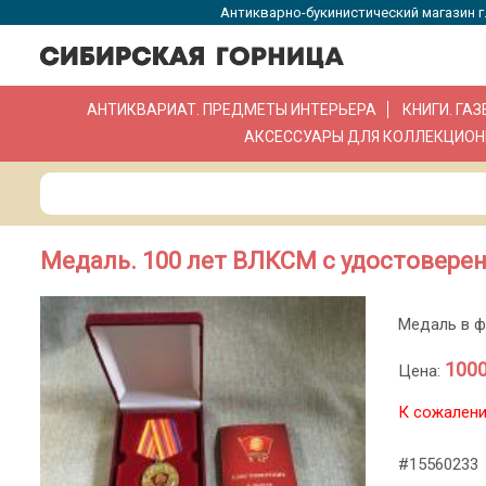
Антикварно-букинистический магазин г.
АНТИКВАРИАТ. ПРЕДМЕТЫ ИНТЕРЬЕРА
КНИГИ. ГА
АКСЕССУАРЫ ДЛЯ КОЛЛЕКЦИОН
Медаль. 100 лет ВЛКСМ с удостоверен
Медаль в ф
1000
Цена:
К сожалени
#15560233