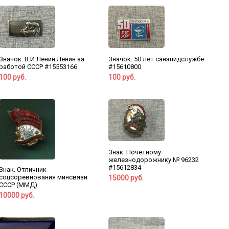
Значок. В.И.Ленин Ленин за
Значок. 50 лет санэпидслужбе
работой СССР #15553166
#15610800
100 руб.
100 руб.
Знак. Почетному
железнодорожнику № 96232
#15612834
Знак. Отличник
соцсоревнования минсвязи
15000 руб.
СССР (ММД)
10000 руб.