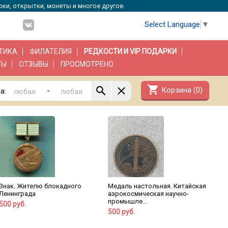
рки, открытки, монеты и многое другое.
Select Language
▼
ТИКА
ФИЛАТЕЛИЯ
РЕДКОСТИ И VIP ПОДАРКИ
ТЫ
ОТЗЫВЫ
ПРОСМОТРЕНО
shopping_cart
Корзина (
0
)
-
а:
Знак. Жителю блокадного
Медаль настольная. Китайская
Ленинграда
аэрокосмическая научно-
промышле...
500 руб.
500 руб.