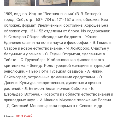
1909, изд-во: Изд-во "Вестник знания" (В. В. Битнера),
город: Спб., стр. : 607- 734 с., 121-152 с., ил., обложка: Без
обложек, формат: Увеличенный, состояние: Хорошее Без
обложек стр. 121-152 отделены от блока. Из содержания:
Н. Столяров Общее обсуждение бюджета. - Жаков
Единение славян на почве науки и философии. - Э. Геккель.
Старое и новое естествознание. - Ч. Ломброзо. Счастье у
безумных и у гениев. - С. Гедин. Открытия, сделанные в
Тибете. - С. Грузенберг. К обоснованию философского
критицизма. - Зеннур. Роль турецкой женщины в турецкой
революции. - Пьер Лоти. Турецкая свадьба. - А. Чикин.
Сейсмограф, устроенные домашними средствами. - Э.
Данини. Культура лекарственных, душистых и пряных
растений. - Л. Бетисон. Белая ночная бабочка. - Е.
Штольдер. Встреча. - Новости из области естествознания и
прикладных наук. - И. Иванов. Мировое положение России.
- Д. Святский. Монастырская тюрьма в г. Севске. и др.
400 руб.
Цена: