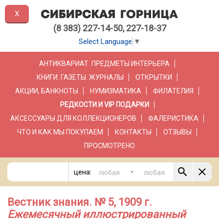
X
(8 383) 227-14-50, 227-18-37
Select Language
▼
АНТИКВАРИАТ. ПРЕДМЕТЫ ИНТЕРЬЕРА
КНИГИ. ГАЗЕТЫ. ЖУРНАЛЫ
ОТКРЫТКИ
АКЦИИ, БАНКНОТЫ
НУМИЗМАТИКА
ФИЛАТЕЛИЯ
РЕДКОСТИ И VIP ПОДАРКИ
АКСЕССУАРЫ ДЛЯ КОЛЛЕКЦИОНЕРОВ
ФАЛЕРИСТИКА
ЧТО И КАК МЫ ПОКУПАЕМ
КОНТАКТЫ
ОТЗЫВЫ
ПРОСМОТРЕНО
-
цена:
Вестник знания. № 5, 1909 г.
Ежемесячный иллюстрированный