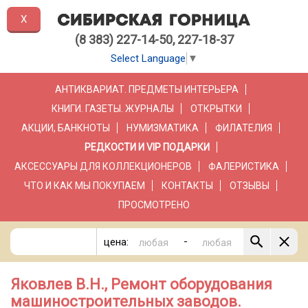
X
(8 383) 227-14-50, 227-18-37
Select Language
▼
АНТИКВАРИАТ. ПРЕДМЕТЫ ИНТЕРЬЕРА
КНИГИ. ГАЗЕТЫ. ЖУРНАЛЫ
ОТКРЫТКИ
АКЦИИ, БАНКНОТЫ
НУМИЗМАТИКА
ФИЛАТЕЛИЯ
РЕДКОСТИ И VIP ПОДАРКИ
АКСЕССУАРЫ ДЛЯ КОЛЛЕКЦИОНЕРОВ
ФАЛЕРИСТИКА
ЧТО И КАК МЫ ПОКУПАЕМ
КОНТАКТЫ
ОТЗЫВЫ
ПРОСМОТРЕНО
-
цена:
Яковлев В.Н., Ремонт оборудования
машиностроительных заводов.