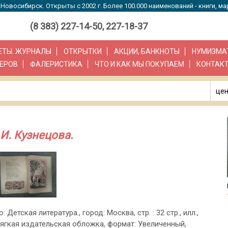
Новосибирск. Открыты с 2002 г. Более 100.000 наименований - книги, ма
(8 383) 227-14-50, 227-18-37
ЗЕТЫ. ЖУРНАЛЫ
ОТКРЫТКИ
АКЦИИ, БАНКНОТЫ
НУМИЗМА
ЕРОВ
ФАЛЕРИСТИКА
ЧТО И КАК МЫ ПОКУПАЕМ
КОНТАК
цен
И. Кузнецова.
: Детская литература., город: Москва, стр. : 32 стр., илл.,
ягкая издательская обложка, формат: Увеличенный,