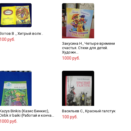
Зотов В ., Хитрый волк .
100 руб.
Закусина Н., Четыре времени
счастья. Стихи для детей.
Художн...
1000 руб.
Kazys Binkis (Казис Бинкис),
Васильев С., Красный галстук
Dirbk ir baiki (Работай и конча...
100 руб.
1000 руб.