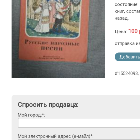
состояние:
книг, сост
назад.
100 
Цена:
отправка и
Добавить
#15524093, 
Спросить продавца:
Мой город:*:
Мой электронный адрес (е-майл)*: