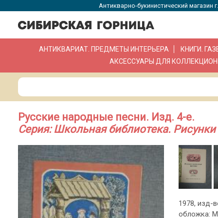
Антикварно-букинистический магазин г.
АНТИКВАРИАТ. ПРЕДМЕТЫ ИНТЕРЬЕРА
КНИГИ. ГА
АКСЕССУАРЫ ДЛЯ КОЛЛЕКЦИОН
Русские народные песни. Изд. 4-е.
Серия: Школьная библиотека. Рисунки 
1978, изд-во
обложка: М