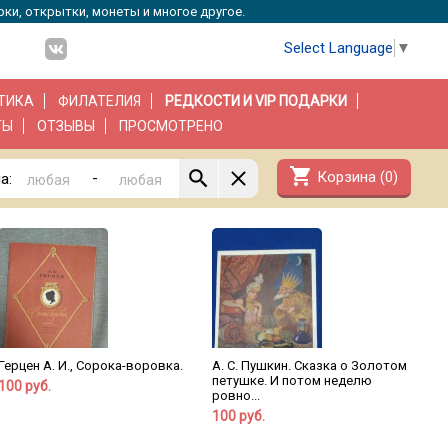
рки, открытки, монеты и многое другое.
Select Language
▼
ТИКА
ФИЛАТЕЛИЯ
РЕДКОСТИ И VIP ПОДАРКИ
ТЫ
ОТЗЫВЫ
ПРОСМОТРЕНО
shopping_cart
Корзина (
0
)
-
а:
Герцен А. И., Сорока-воровка.
А. С. Пушкин. Сказка о Золотом
петушке. И потом неделю
100 руб.
ровно...
100 руб.