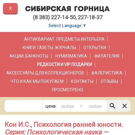
X
(8 383) 227-14-50, 227-18-37
Select Language
▼
АНТИКВАРИАТ. ПРЕДМЕТЫ ИНТЕРЬЕРА
КНИГИ. ГАЗЕТЫ. ЖУРНАЛЫ
ОТКРЫТКИ
АКЦИИ, БАНКНОТЫ
НУМИЗМАТИКА
ФИЛАТЕЛИЯ
РЕДКОСТИ И VIP ПОДАРКИ
АКСЕССУАРЫ ДЛЯ КОЛЛЕКЦИОНЕРОВ
ФАЛЕРИСТИКА
ЧТО И КАК МЫ ПОКУПАЕМ
КОНТАКТЫ
ОТЗЫВЫ
ПРОСМОТРЕНО
-
цена:
Кон И.С., Психология ранней юности.
Серия: Психологическая наука —