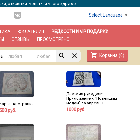
рки, открытки, монеты и многое другое.
Select Language
▼
ТИКА
ФИЛАТЕЛИЯ
РЕДКОСТИ И VIP ПОДАРКИ
ТЫ
ОТЗЫВЫ
ПРОСМОТРЕНО
shopping_cart
Корзина (
0
)
-
а:
Дамские рукоделия.
Приложение к "Новейшим
модам" за апрель 1...
Карта. Австралия.
1000 руб.
500 руб.