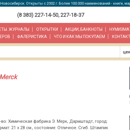
Новосибирск. Открыты с 2002 г. Более 100.000 наименований - книги, ма
(8 383) 227-14-50, 227-18-37
ЗЕТЫ. ЖУРНАЛЫ
ОТКРЫТКИ
АКЦИИ, БАНКНОТЫ
НУМИЗМА
ЕРОВ
ФАЛЕРИСТИКА
ЧТО И КАК МЫ ПОКУПАЕМ
КОНТАК
цен
 Merck
д-во: Химическая фабрика Э. Мерк, Дармштадт, город:
мат: 21 х 28 см., состояние: Отличное. Сгиб. Штампик