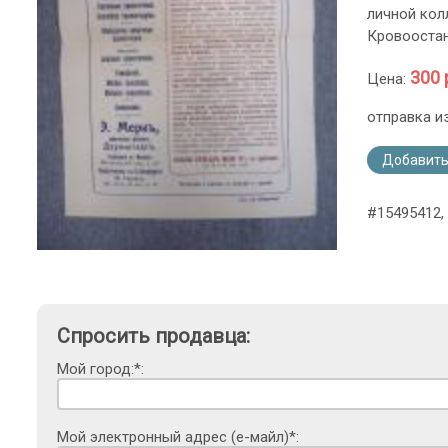
личной кол
Кровоостан
300 
Цена:
отправка и
Добавить
#15495412, 
Спросить продавца:
Мой город:*:
Мой электронный адрес (е-майл)*: