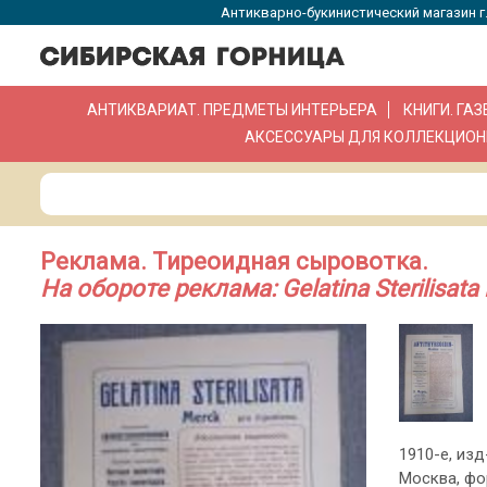
Антикварно-букинистический магазин г.
АНТИКВАРИАТ. ПРЕДМЕТЫ ИНТЕРЬЕРА
КНИГИ. ГА
АКСЕССУАРЫ ДЛЯ КОЛЛЕКЦИОН
Реклама. Тиреоидная сыровотка.
На обороте реклама: Gelatina Sterilisata
1910-е, из
Москва, фор