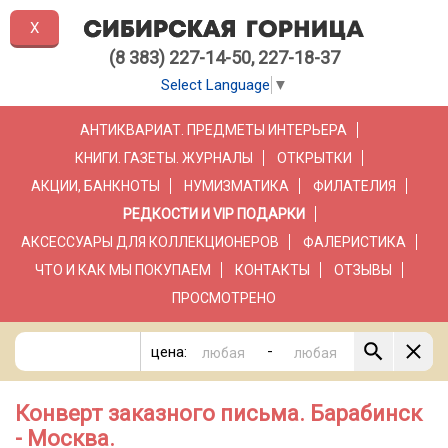
X
(8 383) 227-14-50, 227-18-37
Select Language
▼
АНТИКВАРИАТ. ПРЕДМЕТЫ ИНТЕРЬЕРА
КНИГИ. ГАЗЕТЫ. ЖУРНАЛЫ
ОТКРЫТКИ
АКЦИИ, БАНКНОТЫ
НУМИЗМАТИКА
ФИЛАТЕЛИЯ
РЕДКОСТИ И VIP ПОДАРКИ
АКСЕССУАРЫ ДЛЯ КОЛЛЕКЦИОНЕРОВ
ФАЛЕРИСТИКА
ЧТО И КАК МЫ ПОКУПАЕМ
КОНТАКТЫ
ОТЗЫВЫ
ПРОСМОТРЕНО
-
цена:
Конверт заказного письма. Барабинск
- Москва.