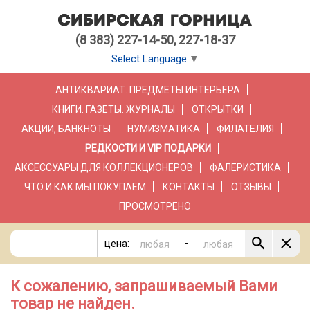
(8 383) 227-14-50, 227-18-37
Select Language
▼
АНТИКВАРИАТ. ПРЕДМЕТЫ ИНТЕРЬЕРА
КНИГИ. ГАЗЕТЫ. ЖУРНАЛЫ
ОТКРЫТКИ
АКЦИИ, БАНКНОТЫ
НУМИЗМАТИКА
ФИЛАТЕЛИЯ
РЕДКОСТИ И VIP ПОДАРКИ
АКСЕССУАРЫ ДЛЯ КОЛЛЕКЦИОНЕРОВ
ФАЛЕРИСТИКА
ЧТО И КАК МЫ ПОКУПАЕМ
КОНТАКТЫ
ОТЗЫВЫ
ПРОСМОТРЕНО
-
цена:
К сожалению, запрашиваемый Вами
товар не найден.