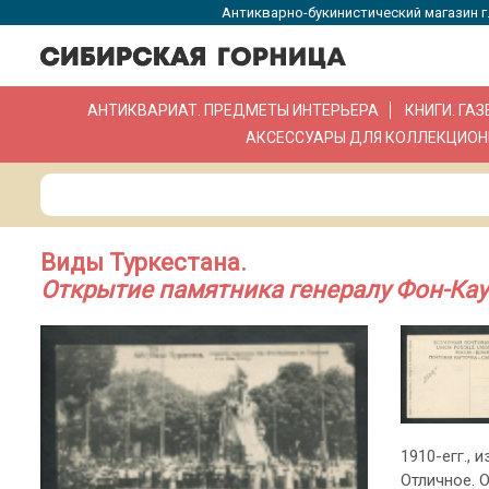
Антикварно-букинистический магазин г.
АНТИКВАРИАТ. ПРЕДМЕТЫ ИНТЕРЬЕРА
КНИГИ. ГА
АКСЕССУАРЫ ДЛЯ КОЛЛЕКЦИОН
Виды Туркестана.
Открытие памятника генералу Фон-Кауф
1910-егг., 
Отличное. 