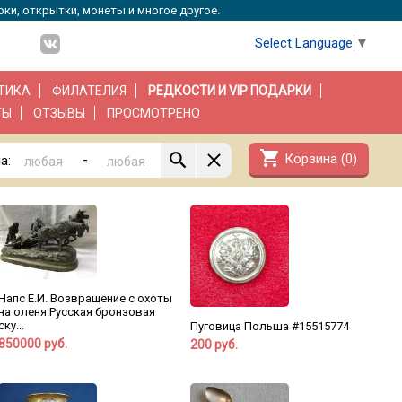
рки, открытки, монеты и многое другое.
Select Language
▼
ТИКА
ФИЛАТЕЛИЯ
РЕДКОСТИ И VIP ПОДАРКИ
ТЫ
ОТЗЫВЫ
ПРОСМОТРЕНО
shopping_cart
Корзина (
0
)
-
а:
Напс Е.И. Возвращение с охоты
на оленя.Русская бронзовая
ску...
Пуговица Польша #15515774
850000 руб.
200 руб.