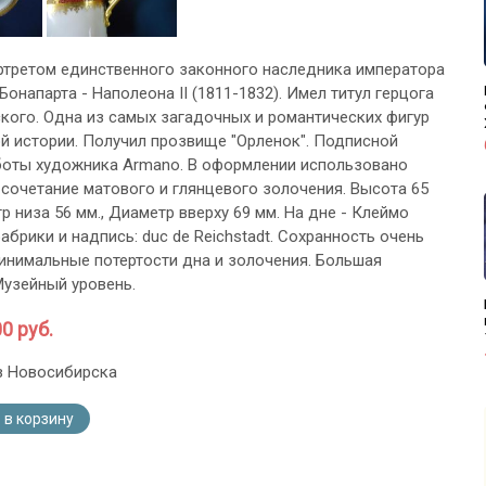
ртретом единственного законного наследника императора
онапарта - Наполеона II (1811-1832). Имел титул герцога
кого. Одна из самых загадочных и романтических фигур
й истории. Получил прозвище "Орленок". Подписной
боты художника Armano. В оформлении использовано
сочетание матового и глянцевого золочения. Высота 65
р низа 56 мм., Диаметр вверху 69 мм. На дне - Клеймо
абрики и надпись: duc de Reichstadt. Сохранность очень
инимальные потертости дна и золочения. Большая
Музейный уровень.
0 руб.
з Новосибирска
 в корзину