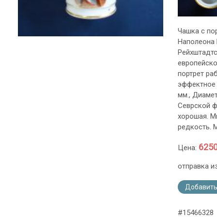
Чашка с по
Наполеона Б
Рейхштадтс
европейско
портрет ра
эффектное 
мм., Диамет
Севрской ф
хорошая. М
редкость. 
6250
Цена:
отправка и
Добавить
#15466328