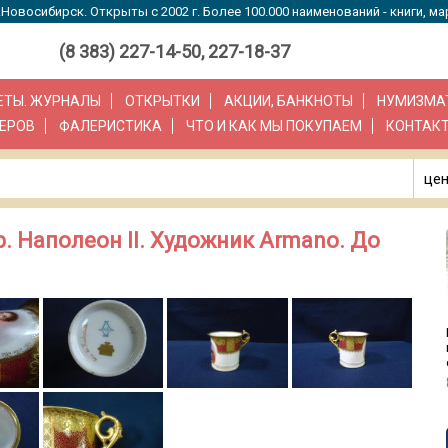
Новосибирск. Открыты с 2002 г. Более 100.000 наименований - книги, ма
(8 383) 227-14-50, 227-18-37
ЗЕТЫ. ЖУРНАЛЫ
ОТКРЫТКИ
АКЦИИ, БАНКНОТЫ
НУМИЗМА
ЕРОВ
ФАЛЕРИСТИКА
ЧТО И КАК МЫ ПОКУПАЕМ
КОНТАК
цен
. Наполеон II. Художник Armano. До