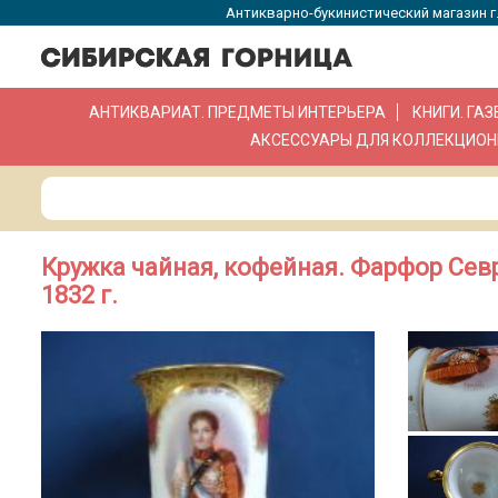
Антикварно-букинистический магазин г.
АНТИКВАРИАТ. ПРЕДМЕТЫ ИНТЕРЬЕРА
КНИГИ. ГА
АКСЕССУАРЫ ДЛЯ КОЛЛЕКЦИОН
Кружка чайная, кофейная. Фарфор Севр
1832 г.