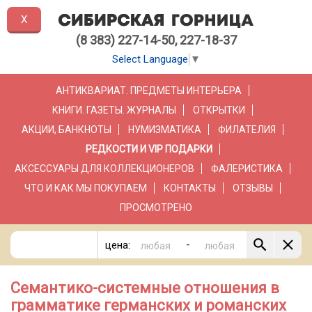
X
(8 383) 227-14-50, 227-18-37
Select Language
▼
АНТИКВАРИАТ. ПРЕДМЕТЫ ИНТЕРЬЕРА
КНИГИ. ГАЗЕТЫ. ЖУРНАЛЫ
ОТКРЫТКИ
АКЦИИ, БАНКНОТЫ
НУМИЗМАТИКА
ФИЛАТЕЛИЯ
РЕДКОСТИ И VIP ПОДАРКИ
АКСЕССУАРЫ ДЛЯ КОЛЛЕКЦИОНЕРОВ
ФАЛЕРИСТИКА
ЧТО И КАК МЫ ПОКУПАЕМ
КОНТАКТЫ
ОТЗЫВЫ
ПРОСМОТРЕНО
-
цена:
Семантико-системные отношения в
грамматике германских и романских