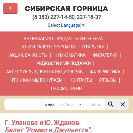
X
(8 383) 227-14-50, 227-18-37
Select Language
▼
АНТИКВАРИАТ. ПРЕДМЕТЫ ИНТЕРЬЕРА
КНИГИ. ГАЗЕТЫ. ЖУРНАЛЫ
ОТКРЫТКИ
АКЦИИ, БАНКНОТЫ
НУМИЗМАТИКА
ФИЛАТЕЛИЯ
РЕДКОСТИ И VIP ПОДАРКИ
АКСЕССУАРЫ ДЛЯ КОЛЛЕКЦИОНЕРОВ
ФАЛЕРИСТИКА
ЧТО И КАК МЫ ПОКУПАЕМ
КОНТАКТЫ
ОТЗЫВЫ
ПРОСМОТРЕНО
-
цена:
Г. Уланова и Ю. Жданов
Балет "Ромео и Джульетта".