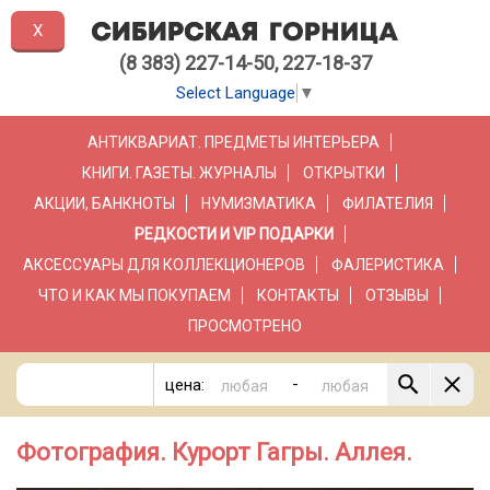
X
(8 383) 227-14-50, 227-18-37
Select Language
▼
АНТИКВАРИАТ. ПРЕДМЕТЫ ИНТЕРЬЕРА
КНИГИ. ГАЗЕТЫ. ЖУРНАЛЫ
ОТКРЫТКИ
АКЦИИ, БАНКНОТЫ
НУМИЗМАТИКА
ФИЛАТЕЛИЯ
РЕДКОСТИ И VIP ПОДАРКИ
АКСЕССУАРЫ ДЛЯ КОЛЛЕКЦИОНЕРОВ
ФАЛЕРИСТИКА
ЧТО И КАК МЫ ПОКУПАЕМ
КОНТАКТЫ
ОТЗЫВЫ
ПРОСМОТРЕНО
-
цена:
Фотография. Курорт Гагры. Аллея.