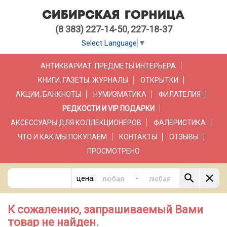
(8 383) 227-14-50, 227-18-37
Select Language
▼
АНТИКВАРИАТ. ПРЕДМЕТЫ ИНТЕРЬЕРА
КНИГИ. ГАЗЕТЫ. ЖУРНАЛЫ
ОТКРЫТКИ
АКЦИИ, БАНКНОТЫ
НУМИЗМАТИКА
ФИЛАТЕЛИЯ
РЕДКОСТИ И VIP ПОДАРКИ
АКСЕССУАРЫ ДЛЯ КОЛЛЕКЦИОНЕРОВ
ФАЛЕРИСТИКА
ЧТО И КАК МЫ ПОКУПАЕМ
КОНТАКТЫ
ОТЗЫВЫ
ПРОСМОТРЕНО
-
цена:
К сожалению, запрашиваемый Вами
товар не найден.