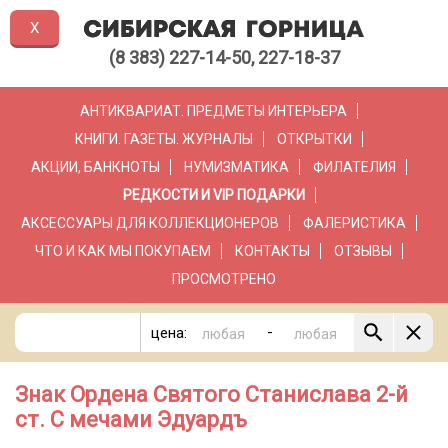
X
(8 383) 227-14-50, 227-18-37
АНТИКВАРИАТ. ПРЕДМЕТЫ ИНТЕРЬЕРА
КНИГИ. ГАЗЕТЫ. ЖУРНАЛЫ
ОТКРЫТКИ
АКЦИИ, БАНКНОТЫ
НУМИЗМАТИКА
ФИЛАТЕЛИЯ
РЕДКОСТИ И VIP ПОДАРКИ
АКСЕССУАРЫ ДЛЯ КОЛЛЕКЦИОНЕРОВ
ФАЛЕРИСТИКА
ЧТО И КАК МЫ ПОКУПАЕМ
КОНТАКТЫ
ОТЗЫВЫ
ПРОСМОТРЕНО
-
цена:
Знак Ордена Святого Станислава 2-й
ст. С мечами Эдуардъ