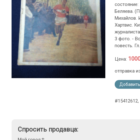
состояние:
Беляева. (П
Михайлов. 
Хартвис. К
журналиста.
3 фото. - В
повесть. Гл
1000
Цена:
отправка и
Добавить
#15412612,
Спросить продавца:
Мой город:*: