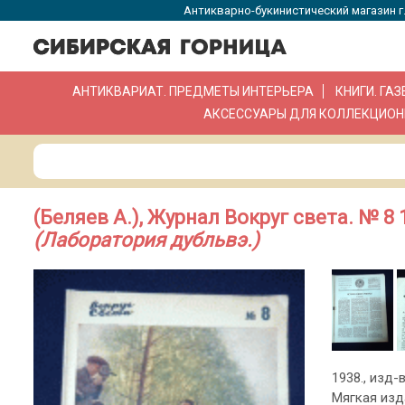
Антикварно-букинистический магазин г.
АНТИКВАРИАТ. ПРЕДМЕТЫ ИНТЕРЬЕРА
КНИГИ. ГА
АКСЕССУАРЫ ДЛЯ КОЛЛЕКЦИОН
(Беляев А.), Журнал Вокруг света. № 8 
(Лаборатория дубльвэ.)
1938., изд-в
Мягкая изд