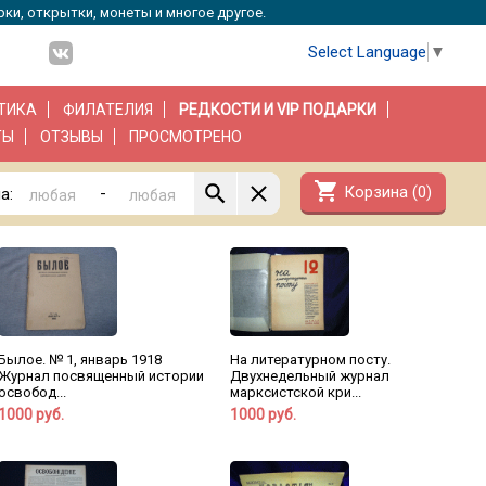
рки, открытки, монеты и многое другое.
Select Language
▼
ТИКА
ФИЛАТЕЛИЯ
РЕДКОСТИ И VIP ПОДАРКИ
ТЫ
ОТЗЫВЫ
ПРОСМОТРЕНО
shopping_cart
Корзина (
0
)
-
а:
Былое. № 1, январь 1918
На литературном посту.
Журнал посвященный истории
Двухнедельный журнал
освобод...
марксистской кри...
1000 руб.
1000 руб.