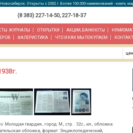
Новосибирск. Открыты с 2002 г. Более 100.000 наименований - книги, ма
(8 383) 227-14-50, 227-18-37
ЗЕТЫ. ЖУРНАЛЫ
ОТКРЫТКИ
АКЦИИ, БАНКНОТЫ
НУМИЗМА
ЕРОВ
ФАЛЕРИСТИКА
ЧТО И КАК МЫ ПОКУПАЕМ
КОНТАК
цен
1938г.
о: Молодая гвардия., город: М., стр. : 32с., ил., обложка:
ательская обложка, формат: Энциклопедический,